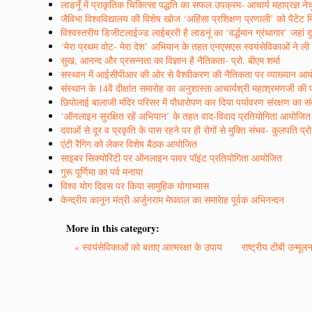
लाडनूँ में प्राकृतिक चिकित्सा पद्धति का सफल उपक्रम- आचार्य महाप्रज्ञ ने
जैविभा विश्वविद्यालय की विशेष खोज ‘अहिंसा प्रशिक्षण प्रणाली’ को पैटेंट म
विश्वस्तरीय डिजीटलाईज्ड लाईब्ररी है लाडनूं का ‘वर्द्धमान ग्रंथागार’ जहां द
‘मेरा प्रथम वोट- मेरा देश’ अभियान के तहत एनएसएस स्वयंसेविकाओं ने ल
सुख, आनन्द और प्रसन्नता का विज्ञान है नैतिकता- प्रो. बीएम शर्मा
सस्थान में आईसीपीआर की ओर से वैश्वीकरण की नैतिकता पर व्याख्यान आ
संस्थान के 14वें दीक्षांत समारोह का अनुशास्ता आचार्यश्री महाश्रमणजी की पा
छिपोलाई बालाजी मंदिर परिसर में पौधारोपण कर दिया पर्यावरण संरक्षण का सं
‘ऑनलाइन सुरक्षित रहें अभियान’ के तहत वाद-विवाद प्रतियोगिता आयोजित
दवाओं से दूर व प्रकृति के पास रहने पर ही रोगों से मुक्ति संभव- कुलपति प्र
एंटी रैगिग को लेकर विशेष बैठक आयोजित
साइबर सिक्योरिटी पर ऑनलाइन पावर पॉइंट प्रतियोगिता आयोजित
गुरू पूर्णिमा का पर्व मनाया
विश्व योग दिवस पर किया सामुहिक योगाभ्यास
केन्द्रीय कानून मंत्री अर्जुनराम मेघवाल का समारेाह पूर्वक अभिनन्दन
More in this category:
« स्वयंसेविकाओं को बताए आत्मरक्षा के उपाय
राष्ट्रीय टीबी उन्मू