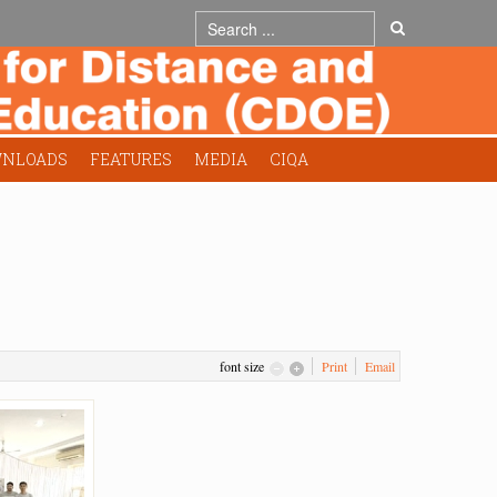
NLOADS
FEATURES
MEDIA
CIQA
font size
Print
Email