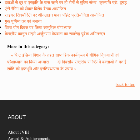
दवाओं से दूर व प्रकृति के पास रहने पर ही रोगों से मुक्ति संभव- कुलपति प्रो. दूगड़
एंटी रैगिग को लेकर विशेष बैठक आयोजित
साइबर सिक्योरिटी पर ऑनलाइन पावर पॉइंट प्रतियोगिता आयोजित
गुरू पूर्णिमा का पर्व मनाया
विश्व योग दिवस पर किया सामुहिक योगाभ्यास
केन्द्रीय कानून मंत्री अर्जुनराम मेघवाल का समारेाह पूर्वक अभिनन्दन
More in this category:
« फिट इंडिया मिशन के तहत साप्ताहिक कार्यक्रम में यौगिक क्रियाओं एवं
प्रेक्षाध्यान का किया अभ्यास
दो दिवसीय राष्ट्रीय संगोष्ठी में वक्ताओं ने बताई
शांति की पृष्ठभूमि और प्रतिस्थापना के उपाय »
back to top
ABOUT
About JVBI
Award & Achievements