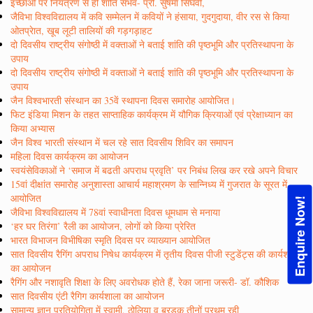
इच्छाओं पर नियंत्रण से ही शांति संभव- प्रो. सुषमा सिंघवी,
जैविभा विश्वविद्यालय में कवि सम्मेलन में कवियों ने हंसाया, गुदगुदाया, वीर रस से किया
ओतप्रेात, खूब लूटी तालियों की गड़गड़ाहट
दो दिवसीय राष्ट्रीय संगोष्ठी में वक्ताओं ने बताई शांति की पृष्ठभूमि और प्रतिस्थापना के
उपाय
दो दिवसीय राष्ट्रीय संगोष्ठी में वक्ताओं ने बताई शांति की पृष्ठभूमि और प्रतिस्थापना के
उपाय
जैन विश्वभारती संस्थान का 35वें स्थापना दिवस समारोह आयोजित।
फिट इंडिया मिशन के तहत साप्ताहिक कार्यक्रम में यौगिक क्रियाओं एवं प्रेक्षाध्यान का
किया अभ्यास
जैन विश्व भारती संस्थान में चल रहे सात दिवसीय शिविर का समापन
महिला दिवस कार्यक्रम का आयोजन
स्वयंसेविकाओं ने ‘समाज में बढती अपराध प्रवृति’ पर निबंध लिख कर रखे अपने विचार
15वां दीक्षांत समारोह अनुशास्ता आचार्य महाश्रमण के सान्निध्य में गुजरात के सूरत में
आयोजित
Enquire Now!
जैविभा विश्वविद्यालय में 78वां स्वाधीनता दिवस धूमधाम से मनाया
‘हर घर तिरंगा’ रैली का आयोजन, लोगों को किया प्रेरित
भारत विभाजन विभीषिका स्मृति दिवस पर व्याख्यान आयोजित
सात दिवसीय रैगिंग अपराध निषेध कार्यक्रम में तृतीय दिवस पीजी स्टुडेंट्स की कार्यशाला
का आयोजन
रैगिंग और नशावृति शिक्षा के लिए अवरोधक होते हैं, रेका जाना जरूरी- डॉ. कौशिक
सात दिवसीय एंटी रैगिग कार्यशाला का आयोजन
सामान्य ज्ञान प्रतियोगिता में स्वामी, ठोलिया व बुरड़क तीनों प्रथम रही