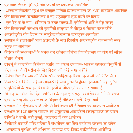
प्रख्यात लेखक मुंशी प्रेमचंद जयंती पर कार्यक्रम आयोजित
‘आख्यानमणिकोश’ ग्रंथ पर प्राकृत मासिक व्याख्यानमाला का 37वां व्याख्यान आयोजित
जैन विश्वभारती विश्वविद्यालय में नए पाठ्यक्रम शुरू करने पर विचार
‘एक पेड़ मां के नाम’ अभियान के तहत छात्राओं, प्रोफेसर्स आदि ने पेड़ लगाए
जैन विश्वभारती संस्थान की एलसीसी छात्राओं ने गोल्उ व सिल्वर मैडल जीते
अन्तर्राष्ट्रीय योग दिवस पर सामुहिक योगाभ्यास कार्यक्रम आयोजित
संस्थान में राजस्थानी भाषा अकादमी के सप्त दिवसीय अन्तर्राष्ट्रीय राजस्थानी समर
स्कूल का आयोजन
कॅरियर की संभावनाओं के अनेक द्वार खोलता जैविभा विश्वविद्यालय का योग एवं जीवन
विज्ञान विभाग
लाडनूँ में प्राकृतिक चिकित्सा पद्धति का सफल उपक्रम- आचार्य महाप्रज्ञ नेचुरोपैथी
सेंटर जहां किसी मरीज के लिए निराशा की कोई जगह नहीं है
जैविभा विश्वविद्यालय की विशेष खोज ‘अहिंसा प्रशिक्षण प्रणाली’ को पैटेंट मिला
विश्वस्तरीय डिजीटलाईज्ड लाईब्ररी है लाडनूं का ‘वर्द्धमान ग्रंथागार’ जहां दुर्लभ
पांडुलिपियों के साथ हर विषय के ग्रंथों व शोधपत्रों का सागर समाया है
‘मेरा प्रथम वोट- मेरा देश’ अभियान के तहत एनएसएस स्वयंसेविकाओं ने ली शपथ
सुख, आनन्द और प्रसन्नता का विज्ञान है नैतिकता- प्रो. बीएम शर्मा
सस्थान में आईसीपीआर की ओर से वैश्वीकरण की नैतिकता पर व्याख्यान आयोजित
संस्थान के 14वें दीक्षांत समारोह का अनुशास्ता आचार्यश्री महाश्रमणजी की पावन
सन्निधि में वाशी, नवी मुम्बई, महाराष्ट्र में भव्य आयोजन
छिपोलाई बालाजी मंदिर परिसर में पौधारोपण कर दिया पर्यावरण संरक्षण का संदेश
‘ऑनलाइन सुरक्षित रहें अभियान’ के तहत वाद-विवाद प्रतियोगिता आयोजित