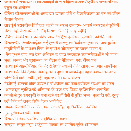
संस्थान में राजस्थानी भाषा अकादमी के सप्त दिवसीय अन्तर्राष्ट्रीय राजस्थानी समर
स्कूल का आयोजन
कॅरियर की संभावनाओं के अनेक द्वार खोलता जैविभा विश्वविद्यालय का योग एवं जीवन
विज्ञान विभाग
लाडनूँ में प्राकृतिक चिकित्सा पद्धति का सफल उपक्रम- आचार्य महाप्रज्ञ नेचुरोपैथी
सेंटर जहां किसी मरीज के लिए निराशा की कोई जगह नहीं है
जैविभा विश्वविद्यालय की विशेष खोज ‘अहिंसा प्रशिक्षण प्रणाली’ को पैटेंट मिला
विश्वस्तरीय डिजीटलाईज्ड लाईब्ररी है लाडनूं का ‘वर्द्धमान ग्रंथागार’ जहां दुर्लभ
पांडुलिपियों के साथ हर विषय के ग्रंथों व शोधपत्रों का सागर समाया है
‘मेरा प्रथम वोट- मेरा देश’ अभियान के तहत एनएसएस स्वयंसेविकाओं ने ली शपथ
सुख, आनन्द और प्रसन्नता का विज्ञान है नैतिकता- प्रो. बीएम शर्मा
सस्थान में आईसीपीआर की ओर से वैश्वीकरण की नैतिकता पर व्याख्यान आयोजित
संस्थान के 14वें दीक्षांत समारोह का अनुशास्ता आचार्यश्री महाश्रमणजी की पावन
सन्निधि में वाशी, नवी मुम्बई, महाराष्ट्र में भव्य आयोजन
छिपोलाई बालाजी मंदिर परिसर में पौधारोपण कर दिया पर्यावरण संरक्षण का संदेश
‘ऑनलाइन सुरक्षित रहें अभियान’ के तहत वाद-विवाद प्रतियोगिता आयोजित
दवाओं से दूर व प्रकृति के पास रहने पर ही रोगों से मुक्ति संभव- कुलपति प्रो. दूगड़
एंटी रैगिग को लेकर विशेष बैठक आयोजित
साइबर सिक्योरिटी पर ऑनलाइन पावर पॉइंट प्रतियोगिता आयोजित
गुरू पूर्णिमा का पर्व मनाया
विश्व योग दिवस पर किया सामुहिक योगाभ्यास
केन्द्रीय कानून मंत्री अर्जुनराम मेघवाल का समारेाह पूर्वक अभिनन्दन