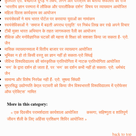
कुलपति प्रो. बच्छराज दूगड़ ने लक्ष्य, लगन और परिश्रम को बताया सफलता का राज
‘भारतीय ज्ञान परम्परा में लौकिक और पारलौकिक दर्शन’ विषय पर व्याख्यान आयोजित
महिला दिवस कार्यक्रम का आयोजन
स्वयंसेवकों ने माय भारत पोर्टल पर करवाया युवाओं का नामांकन
स्वयंसेविकाओं ने ‘समाज में बढती अपराध प्रवृति’ पर निबंध लिख कर रखे अपने विचार
टीबी मुक्त भारत अभियान के तहत जागरूकता रैली का आयोजन
शैक्षिक और मनोवैज्ञानिक घटकों की महत्ता से शिक्षा को सशक्त किया जा सकता है- प्रो.
जैन
मासिक व्याख्यानमाला में वितीय बाजार पर व्याख्यान आयोजित
भूमिका न हो तो किसी वस्तु का ज्ञान नहीं हो सकता-प्रो सिंघई
जैविभा विश्वविद्यालय की सांस्कृतिक प्रतियोगिता में नाटक प्रतियोगिता आयोजित
‘मन’ के द्वारा दर्शन हो जाता है, पर ‘मन’ का दर्शन कभी नहीं हो सकता- प्रो. धर्मचंद
जैन
सामान्य और विशेष निरपेक्ष नही हैं- प्रो. सुषमा सिंघवी
सुप्रसिद्ध उद्योगपति केएल पटावरी को किया जैन विश्वभारती विश्वविद्यालय में प्रोफेसर
ऑफ प्रेक्टिस’ नामित
More in this category:
« एक दिवसीय परामर्शदाता कार्यशाला आयोजित
करूणा, सहिष्णुता व शांतिपूर्ण
जीवन शैली के लिए अहिंसा प्रशिक्षण शिविर आयोजित »
back to top