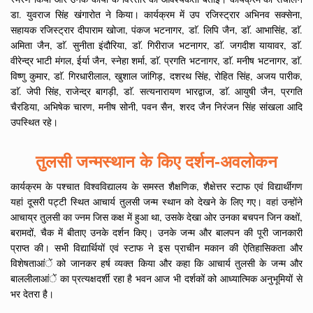
डा. युवराज सिंह खंगारोत ने किया। कार्यक्रम में उप रजिस्ट्रार अभिनव सक्सेना,
सहायक रजिस्ट्रार दीपाराम खोजा, पंकज भटनागर, डाॅ. लिपि जैन, डाॅ. आभासिंह, डाॅ.
अमिता जैन, डाॅ. सुनीता इंदौरिया, डाॅ. गिरीराज भटनागर, डाॅ. जगदीश यायावर, डाॅ.
वीरेन्द्र भाटी मंगल, ईर्या जैन, स्नेहा शर्मा, डाॅ. प्रगति भटनागर, डाॅ. मनीष भटनागर, डाॅ.
विष्णु कुमार, डाॅ. गिरधारीलाल, खुशाल जांगिड़, दशरथ सिंह, रोहित सिंह, अजय पारीक,
डाॅ. जेपी सिंह, राजेन्द्र बागड़ी, डाॅ. सत्यनारायण भारद्वाज, डाॅ. आयुषी जैन, प्रगति
चैरडिया, अभिषेक चारण, मनीष सोनी, पवन सैन, शरद जैन निरंजन सिंह सांखला आदि
उपस्थित रहे।
तुलसी जन्मस्थान के किए दर्शन-अवलोकन
कार्यक्रम के पश्चात विश्वविद्यालय के समस्त शैक्षणिक, शैक्षेत्तर स्टाफ एवं विद्यार्थीगण
यहां दूसरी पट्टी स्थित आचार्य तुलसी जन्म स्थान को देखने के लिए गए। वहां उन्होंने
आचाय्र तुलसी का ज्नम जिस कक्ष में हुआ था, उसके देखा ओर उनका बचपन जिन कक्षों,
बरामदों, चैक में बीताए उनके दर्शन किए। उनके जन्म और बालपन की पूरी जानकारी
प्राप्त की। सभी विद्यार्थियों एवं स्टाफ ने इस प्राचीन मकान की ऐतिहासिकता और
विशेषताआंें को जानकर हर्ष व्यक्त किया और कहा कि आचार्य तुलसी के जन्म और
बाललीलाआंें का प्रत्यक्षदर्शी रहा है भवन आज भी दर्शकों को आध्यात्मिक अनुभूमियों से
भर देतरा है।