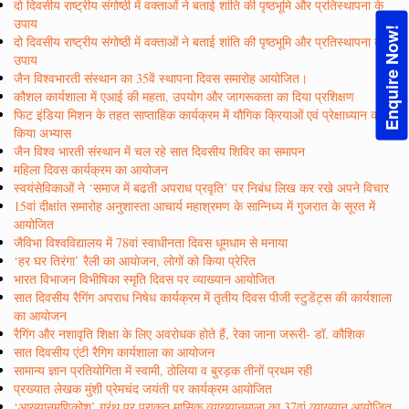
दो दिवसीय राष्ट्रीय संगोष्ठी में वक्ताओं ने बताई शांति की पृष्ठभूमि और प्रतिस्थापना के
उपाय
Enquire Now!
दो दिवसीय राष्ट्रीय संगोष्ठी में वक्ताओं ने बताई शांति की पृष्ठभूमि और प्रतिस्थापना के
उपाय
जैन विश्वभारती संस्थान का 35वें स्थापना दिवस समारोह आयोजित।
कौशल कार्यशाला में एआई की महता, उपयोग और जागरूकता का दिया प्रशिक्षण
फिट इंडिया मिशन के तहत साप्ताहिक कार्यक्रम में यौगिक क्रियाओं एवं प्रेक्षाध्यान का
किया अभ्यास
जैन विश्व भारती संस्थान में चल रहे सात दिवसीय शिविर का समापन
महिला दिवस कार्यक्रम का आयोजन
स्वयंसेविकाओं ने ‘समाज में बढती अपराध प्रवृति’ पर निबंध लिख कर रखे अपने विचार
15वां दीक्षांत समारोह अनुशास्ता आचार्य महाश्रमण के सान्निध्य में गुजरात के सूरत में
आयोजित
जैविभा विश्वविद्यालय में 78वां स्वाधीनता दिवस धूमधाम से मनाया
‘हर घर तिरंगा’ रैली का आयोजन, लोगों को किया प्रेरित
भारत विभाजन विभीषिका स्मृति दिवस पर व्याख्यान आयोजित
सात दिवसीय रैगिंग अपराध निषेध कार्यक्रम में तृतीय दिवस पीजी स्टुडेंट्स की कार्यशाला
का आयोजन
रैगिंग और नशावृति शिक्षा के लिए अवरोधक होते हैं, रेका जाना जरूरी- डॉ. कौशिक
सात दिवसीय एंटी रैगिग कार्यशाला का आयोजन
सामान्य ज्ञान प्रतियोगिता में स्वामी, ठोलिया व बुरड़क तीनों प्रथम रही
प्रख्यात लेखक मुंशी प्रेमचंद जयंती पर कार्यक्रम आयोजित
‘आख्यानमणिकोश’ ग्रंथ पर प्राकृत मासिक व्याख्यानमाला का 37वां व्याख्यान आयोजित