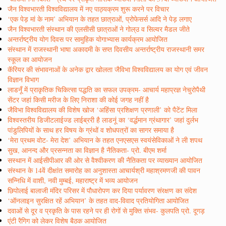
जैन विश्वभारती विश्वविद्यालय में नए पाठ्यक्रम शुरू करने पर विचार
‘एक पेड़ मां के नाम’ अभियान के तहत छात्राओं, प्रोफेसर्स आदि ने पेड़ लगाए
जैन विश्वभारती संस्थान की एलसीसी छात्राओं ने गोल्उ व सिल्वर मैडल जीते
अन्तर्राष्ट्रीय योग दिवस पर सामुहिक योगाभ्यास कार्यक्रम आयोजित
संस्थान में राजस्थानी भाषा अकादमी के सप्त दिवसीय अन्तर्राष्ट्रीय राजस्थानी समर
स्कूल का आयोजन
कॅरियर की संभावनाओं के अनेक द्वार खोलता जैविभा विश्वविद्यालय का योग एवं जीवन
विज्ञान विभाग
लाडनूँ में प्राकृतिक चिकित्सा पद्धति का सफल उपक्रम- आचार्य महाप्रज्ञ नेचुरोपैथी
सेंटर जहां किसी मरीज के लिए निराशा की कोई जगह नहीं है
जैविभा विश्वविद्यालय की विशेष खोज ‘अहिंसा प्रशिक्षण प्रणाली’ को पैटेंट मिला
विश्वस्तरीय डिजीटलाईज्ड लाईब्ररी है लाडनूं का ‘वर्द्धमान ग्रंथागार’ जहां दुर्लभ
पांडुलिपियों के साथ हर विषय के ग्रंथों व शोधपत्रों का सागर समाया है
‘मेरा प्रथम वोट- मेरा देश’ अभियान के तहत एनएसएस स्वयंसेविकाओं ने ली शपथ
सुख, आनन्द और प्रसन्नता का विज्ञान है नैतिकता- प्रो. बीएम शर्मा
सस्थान में आईसीपीआर की ओर से वैश्वीकरण की नैतिकता पर व्याख्यान आयोजित
संस्थान के 14वें दीक्षांत समारोह का अनुशास्ता आचार्यश्री महाश्रमणजी की पावन
सन्निधि में वाशी, नवी मुम्बई, महाराष्ट्र में भव्य आयोजन
छिपोलाई बालाजी मंदिर परिसर में पौधारोपण कर दिया पर्यावरण संरक्षण का संदेश
‘ऑनलाइन सुरक्षित रहें अभियान’ के तहत वाद-विवाद प्रतियोगिता आयोजित
दवाओं से दूर व प्रकृति के पास रहने पर ही रोगों से मुक्ति संभव- कुलपति प्रो. दूगड़
एंटी रैगिग को लेकर विशेष बैठक आयोजित