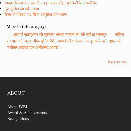
साइबर सिक्योरिटी पर ऑनलाइन पावर पॉइंट प्रतियोगिता आयोजित
गुरू पूर्णिमा का पर्व मनाया
विश्व योग दिवस पर किया सामुहिक योगाभ्यास
More in this category:
« आचार्य महाश्रमण की पुस्तक ‘संवाद भगवान से’ की समीक्षा प्रस्तुत
जैविभा
संस्थान को ‘बेस्ट डीम्ड यूनिवर्सिटी’ अवार्ड और संस्थान के कुलपति प्रो. दूगड़ को
‘ग्लोबल लाइफटाइम अचीवमेंट अवार्ड’ »
back to top
ABOUT
About JVBI
Award & Achievements
Recognitions