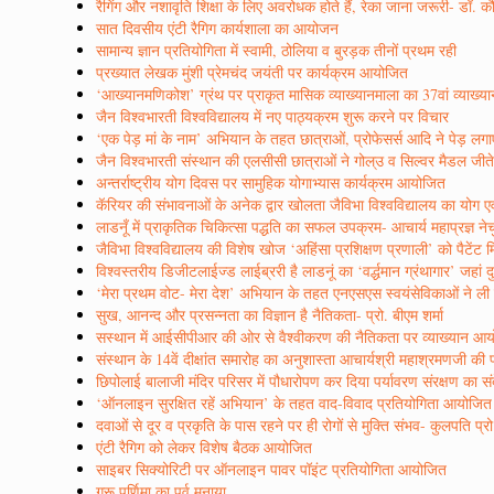
रैगिंग और नशावृति शिक्षा के लिए अवरोधक होते हैं, रेका जाना जरूरी- डॉ. 
सात दिवसीय एंटी रैगिग कार्यशाला का आयोजन
सामान्य ज्ञान प्रतियोगिता में स्वामी, ठोलिया व बुरड़क तीनों प्रथम रही
प्रख्यात लेखक मुंशी प्रेमचंद जयंती पर कार्यक्रम आयोजित
‘आख्यानमणिकोश’ ग्रंथ पर प्राकृत मासिक व्याख्यानमाला का 37वां व्याख्
जैन विश्वभारती विश्वविद्यालय में नए पाठ्यक्रम शुरू करने पर विचार
‘एक पेड़ मां के नाम’ अभियान के तहत छात्राओं, प्रोफेसर्स आदि ने पेड़ लगा
जैन विश्वभारती संस्थान की एलसीसी छात्राओं ने गोल्उ व सिल्वर मैडल जीते
अन्तर्राष्ट्रीय योग दिवस पर सामुहिक योगाभ्यास कार्यक्रम आयोजित
कॅरियर की संभावनाओं के अनेक द्वार खोलता जैविभा विश्वविद्यालय का योग एव
लाडनूँ में प्राकृतिक चिकित्सा पद्धति का सफल उपक्रम- आचार्य महाप्रज्ञ ने
जैविभा विश्वविद्यालय की विशेष खोज ‘अहिंसा प्रशिक्षण प्रणाली’ को पैटेंट म
विश्वस्तरीय डिजीटलाईज्ड लाईब्ररी है लाडनूं का ‘वर्द्धमान ग्रंथागार’ जहां द
‘मेरा प्रथम वोट- मेरा देश’ अभियान के तहत एनएसएस स्वयंसेविकाओं ने ल
सुख, आनन्द और प्रसन्नता का विज्ञान है नैतिकता- प्रो. बीएम शर्मा
सस्थान में आईसीपीआर की ओर से वैश्वीकरण की नैतिकता पर व्याख्यान आ
संस्थान के 14वें दीक्षांत समारोह का अनुशास्ता आचार्यश्री महाश्रमणजी की पा
छिपोलाई बालाजी मंदिर परिसर में पौधारोपण कर दिया पर्यावरण संरक्षण का सं
‘ऑनलाइन सुरक्षित रहें अभियान’ के तहत वाद-विवाद प्रतियोगिता आयोजित
दवाओं से दूर व प्रकृति के पास रहने पर ही रोगों से मुक्ति संभव- कुलपति प्र
एंटी रैगिग को लेकर विशेष बैठक आयोजित
साइबर सिक्योरिटी पर ऑनलाइन पावर पॉइंट प्रतियोगिता आयोजित
गुरू पूर्णिमा का पर्व मनाया