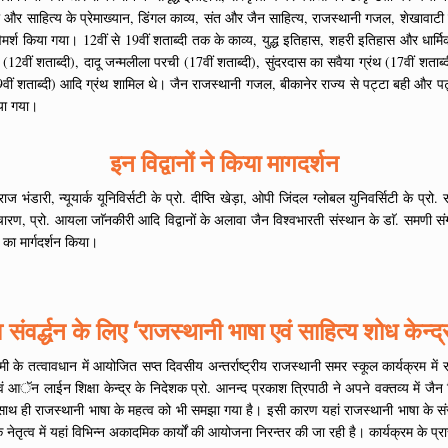
 और साहित्य के प्रेमाख्यान, डिंगल काव्य, संत और जैन साहित्य, राजस्थानी गजल, शेखावाटी क
िमर्श किया गया। 12वीं से 19वीं शताब्दी तक के काव्य, युद्ध इतिहास, शहरी इतिहास और धार्मिक स
त (12वीं शताब्दी), दादू जन्मलीला परची (17वीं शताब्दी), सुंदरदास का सवैया ग्रंथ (17वीं शताब
9वीं शताब्दी) आदि ग्रंथ शामिल थे। जैन राजस्थानी गजल, बीकानेर राज्य से पट्टा बही और पट
िया गया।
इन विद्वानों ने किया मागदर्शन
भंडारी, न्यूयार्क यूनिविर्सटी के प्रो. दीप्ति खेड़ा, ओपी जिंदल ग्लोबल युनिवर्सिटी के प्रो. 
, प्रो. आयला जाॅनकीरी आदि विद्वानों के अलावा जैन विश्वभारती संस्थान के डाॅ. समणी संगीप्र
ं का मार्गदर्शन किया।
संवर्द्धन के लिए ‘राजस्थानी भाषा एवं साहित्य शोध केन्द्
 के तत्वावधान में आयोजित सप्त दिवसीय अन्तर्राष्ट्रीय राजस्थानी समर स्कूल कार्यक्रम में र
 एवं आॅन लाईन शिक्षा केन्द्र के निदेशक प्रो. आनन्द प्रकाश त्रिपाठी ने अपने वक्तव्य में जैन 
 के साथ ही राजस्थानी भाषा के महत्व को भी समझा गया है। इसी कारण यहां राजस्थानी भाषा के संरक
 नेतृत्व में यहां विभिन्न अकादमिक कार्यों की आयोजना निरन्तर की जा रही है। कार्यक्रम के प्