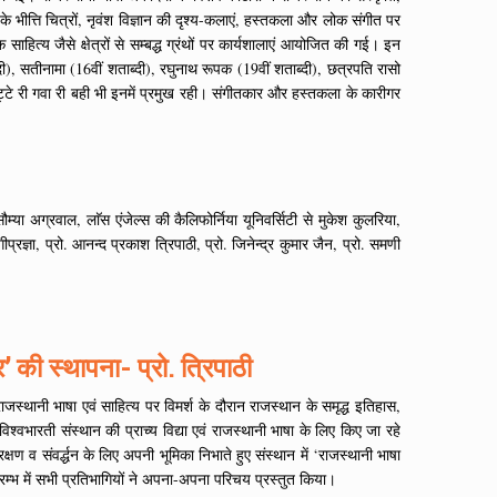
े भीत्ति चित्रों, नृवंश विज्ञान की दृश्य-कलाएं, हस्तकला और लोक संगीत पर
ाहित्य जैसे क्षेत्रों से सम्बद्ध ग्रंथों पर कार्यशालाएं आयोजित की गई। इन
्दी), सतीनामा (16वीं शताब्दी), रघुनाथ रूपक (19वीं शताब्दी), छत्रपति रासो
्टे री गवा री बही भी इनमें प्रमुख रही। संगीतकार और हस्तकला के कारीगर
सौम्या अग्रवाल, लाॅस एंजेल्स की कैलिफोर्निया यूनिवर्सिटी से मुकेश कुलरिया,
ज्ञा, प्रो. आनन्द प्रकाश त्रिपाठी, प्रो. जिनेन्द्र कुमार जैन, प्रो. समणी
र’ की स्थापना- प्रो. त्रिपाठी
ाजस्थानी भाषा एवं साहित्य पर विमर्श के दौरान राजस्थान के समृद्ध इतिहास,
विश्वभारती संस्थान की प्राच्य विद्या एवं राजस्थानी भाषा के लिए किए जा रहे
्षण व संवर्द्धन के लिए अपनी भूमिका निभाते हुए संस्थान में ‘राजस्थानी भाषा
रारम्भ में सभी प्रतिभागियों ने अपना-अपना परिचय प्रस्तुत किया।