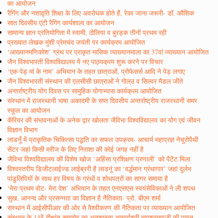
का आयोजन
रैगिंग और नशावृति शिक्षा के लिए अवरोधक होते हैं, रेका जाना जरूरी- डॉ. कौशिक
सात दिवसीय एंटी रैगिग कार्यशाला का आयोजन
सामान्य ज्ञान प्रतियोगिता में स्वामी, ठोलिया व बुरड़क तीनों प्रथम रही
प्रख्यात लेखक मुंशी प्रेमचंद जयंती पर कार्यक्रम आयोजित
‘आख्यानमणिकोश’ ग्रंथ पर प्राकृत मासिक व्याख्यानमाला का 37वां व्याख्यान आयोजित
जैन विश्वभारती विश्वविद्यालय में नए पाठ्यक्रम शुरू करने पर विचार
‘एक पेड़ मां के नाम’ अभियान के तहत छात्राओं, प्रोफेसर्स आदि ने पेड़ लगाए
जैन विश्वभारती संस्थान की एलसीसी छात्राओं ने गोल्उ व सिल्वर मैडल जीते
अन्तर्राष्ट्रीय योग दिवस पर सामुहिक योगाभ्यास कार्यक्रम आयोजित
संस्थान में राजस्थानी भाषा अकादमी के सप्त दिवसीय अन्तर्राष्ट्रीय राजस्थानी समर
स्कूल का आयोजन
कॅरियर की संभावनाओं के अनेक द्वार खोलता जैविभा विश्वविद्यालय का योग एवं जीवन
विज्ञान विभाग
लाडनूँ में प्राकृतिक चिकित्सा पद्धति का सफल उपक्रम- आचार्य महाप्रज्ञ नेचुरोपैथी
सेंटर जहां किसी मरीज के लिए निराशा की कोई जगह नहीं है
जैविभा विश्वविद्यालय की विशेष खोज ‘अहिंसा प्रशिक्षण प्रणाली’ को पैटेंट मिला
विश्वस्तरीय डिजीटलाईज्ड लाईब्ररी है लाडनूं का ‘वर्द्धमान ग्रंथागार’ जहां दुर्लभ
पांडुलिपियों के साथ हर विषय के ग्रंथों व शोधपत्रों का सागर समाया है
‘मेरा प्रथम वोट- मेरा देश’ अभियान के तहत एनएसएस स्वयंसेविकाओं ने ली शपथ
सुख, आनन्द और प्रसन्नता का विज्ञान है नैतिकता- प्रो. बीएम शर्मा
सस्थान में आईसीपीआर की ओर से वैश्वीकरण की नैतिकता पर व्याख्यान आयोजित
संस्थान के 14वें दीक्षांत समारोह का अनुशास्ता आचार्यश्री महाश्रमणजी की पावन