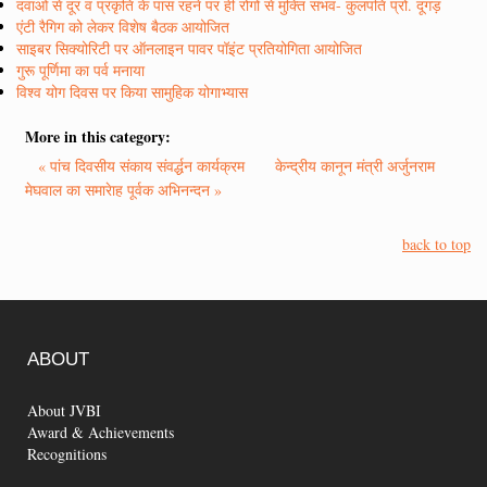
दवाओं से दूर व प्रकृति के पास रहने पर ही रोगों से मुक्ति संभव- कुलपति प्रो. दूगड़
एंटी रैगिग को लेकर विशेष बैठक आयोजित
साइबर सिक्योरिटी पर ऑनलाइन पावर पॉइंट प्रतियोगिता आयोजित
गुरू पूर्णिमा का पर्व मनाया
विश्व योग दिवस पर किया सामुहिक योगाभ्यास
More in this category:
« पांच दिवसीय संकाय संवर्द्धन कार्यक्रम
केन्द्रीय कानून मंत्री अर्जुनराम
मेघवाल का समारेाह पूर्वक अभिनन्दन »
back to top
ABOUT
About JVBI
Award & Achievements
Recognitions