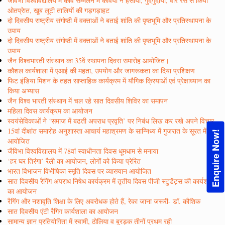
जैविभा विश्वविद्यालय में कवि सम्मेलन में कवियों ने हंसाया, गुदगुदाया, वीर रस से किया
ओतप्रेात, खूब लूटी तालियों की गड़गड़ाहट
दो दिवसीय राष्ट्रीय संगोष्ठी में वक्ताओं ने बताई शांति की पृष्ठभूमि और प्रतिस्थापना के
उपाय
दो दिवसीय राष्ट्रीय संगोष्ठी में वक्ताओं ने बताई शांति की पृष्ठभूमि और प्रतिस्थापना के
उपाय
जैन विश्वभारती संस्थान का 35वें स्थापना दिवस समारोह आयोजित।
कौशल कार्यशाला में एआई की महता, उपयोग और जागरूकता का दिया प्रशिक्षण
फिट इंडिया मिशन के तहत साप्ताहिक कार्यक्रम में यौगिक क्रियाओं एवं प्रेक्षाध्यान का
किया अभ्यास
जैन विश्व भारती संस्थान में चल रहे सात दिवसीय शिविर का समापन
महिला दिवस कार्यक्रम का आयोजन
स्वयंसेविकाओं ने ‘समाज में बढती अपराध प्रवृति’ पर निबंध लिख कर रखे अपने विचार
15वां दीक्षांत समारोह अनुशास्ता आचार्य महाश्रमण के सान्निध्य में गुजरात के सूरत में
Enquire Now!
आयोजित
जैविभा विश्वविद्यालय में 78वां स्वाधीनता दिवस धूमधाम से मनाया
‘हर घर तिरंगा’ रैली का आयोजन, लोगों को किया प्रेरित
भारत विभाजन विभीषिका स्मृति दिवस पर व्याख्यान आयोजित
सात दिवसीय रैगिंग अपराध निषेध कार्यक्रम में तृतीय दिवस पीजी स्टुडेंट्स की कार्यशाला
का आयोजन
रैगिंग और नशावृति शिक्षा के लिए अवरोधक होते हैं, रेका जाना जरूरी- डॉ. कौशिक
सात दिवसीय एंटी रैगिग कार्यशाला का आयोजन
सामान्य ज्ञान प्रतियोगिता में स्वामी, ठोलिया व बुरड़क तीनों प्रथम रही