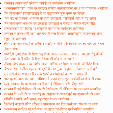
प्रख्यात लेखक मुंशी प्रेमचंद जयंती पर कार्यक्रम आयोजित
‘आख्यानमणिकोश’ ग्रंथ पर प्राकृत मासिक व्याख्यानमाला का 37वां व्याख्यान आयोजित
जैन विश्वभारती विश्वविद्यालय में नए पाठ्यक्रम शुरू करने पर विचार
‘एक पेड़ मां के नाम’ अभियान के तहत छात्राओं, प्रोफेसर्स आदि ने पेड़ लगाए
जैन विश्वभारती संस्थान की एलसीसी छात्राओं ने गोल्उ व सिल्वर मैडल जीते
अन्तर्राष्ट्रीय योग दिवस पर सामुहिक योगाभ्यास कार्यक्रम आयोजित
संस्थान में राजस्थानी भाषा अकादमी के सप्त दिवसीय अन्तर्राष्ट्रीय राजस्थानी समर
स्कूल का आयोजन
कॅरियर की संभावनाओं के अनेक द्वार खोलता जैविभा विश्वविद्यालय का योग एवं जीवन
विज्ञान विभाग
लाडनूँ में प्राकृतिक चिकित्सा पद्धति का सफल उपक्रम- आचार्य महाप्रज्ञ नेचुरोपैथी
सेंटर जहां किसी मरीज के लिए निराशा की कोई जगह नहीं है
जैविभा विश्वविद्यालय की विशेष खोज ‘अहिंसा प्रशिक्षण प्रणाली’ को पैटेंट मिला
विश्वस्तरीय डिजीटलाईज्ड लाईब्ररी है लाडनूं का ‘वर्द्धमान ग्रंथागार’ जहां दुर्लभ
पांडुलिपियों के साथ हर विषय के ग्रंथों व शोधपत्रों का सागर समाया है
‘मेरा प्रथम वोट- मेरा देश’ अभियान के तहत एनएसएस स्वयंसेविकाओं ने ली शपथ
सुख, आनन्द और प्रसन्नता का विज्ञान है नैतिकता- प्रो. बीएम शर्मा
सस्थान में आईसीपीआर की ओर से वैश्वीकरण की नैतिकता पर व्याख्यान आयोजित
संस्थान के 14वें दीक्षांत समारोह का अनुशास्ता आचार्यश्री महाश्रमणजी की पावन
सन्निधि में वाशी, नवी मुम्बई, महाराष्ट्र में भव्य आयोजन
छिपोलाई बालाजी मंदिर परिसर में पौधारोपण कर दिया पर्यावरण संरक्षण का संदेश
‘ऑनलाइन सुरक्षित रहें अभियान’ के तहत वाद-विवाद प्रतियोगिता आयोजित